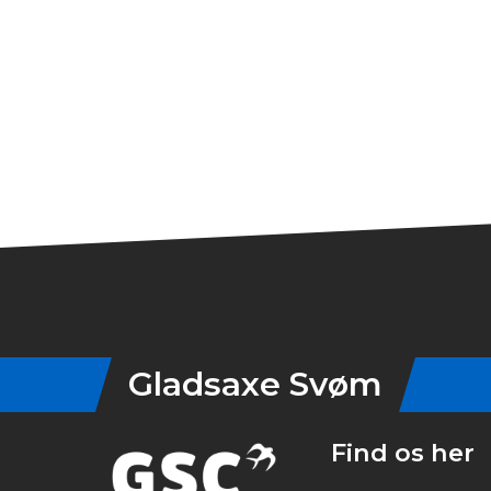
Gladsaxe Svøm
Find os her