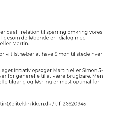
r os af i relation til sparring omkring vores
 ligesom de løbende er i dialog med
ller Martin.
 vi tilstræber at have Simon til stede hver
get initiativ opsøger Martin eller Simon 5-
liver for generelle til at være brugbare. Men
elle tilgang og løsning er mest optimal for
tin@eliteklinikken.dk / tlf: 26620945