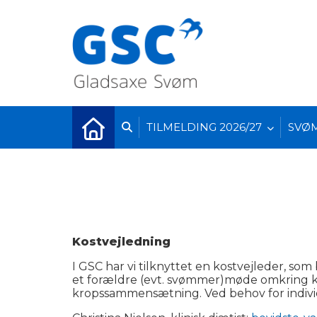
TILMELDING 2026/27
SVØ
Kostvejledning
I GSC har vi tilknyttet en kostvejleder, so
et forældre (evt. svømmer)møde omkring k
kropssammensætning. Ved behov for individu