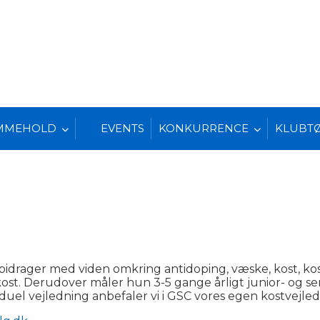
MMEHOLD
EVENTS
KONKURRENCE
KLUBT
m bidrager med viden omkring antidoping, væske, kost, k
ost. Derudover måler hun 3-5 gange årligt junior- og 
el vejledning anbefaler vi i GSC vores egen kostvejled