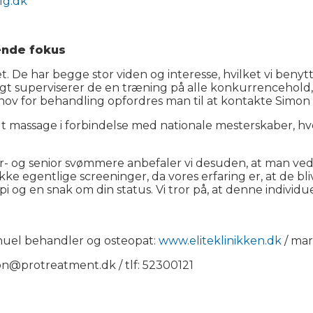
lg.dk
nde fokus
. De har begge stor viden og interesse, hvilket vi benytte
gt superviserer de en træning på alle konkurrencehold,
ov for behandling opfordres man til at kontakte Simon e
t massage i forbindelse med nationale mesterskaber, hvor
r- og senior svømmere anbefaler vi desuden, at man ved e
r ikke egentlige screeninger, da vores erfaring er, at de b
api og en snak om din status. Vi tror på, at denne individu
anuel behandler og osteopat:
www.eliteklinikken.dk
/ mar
on@protreatment.dk / tlf: 52300121