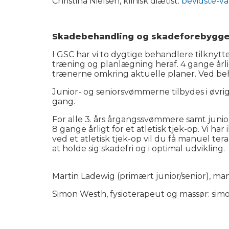
Christina Nielsen, klinisk diætist:
bevidste-va
Skadebehandling og skadeforebygge
I GSC har vi to dygtige behandlere tilknyttet
træning og planlægning heraf. 4 gange årli
trænerne omkring aktuelle planer. Ved beh
Junior- og seniorsvømmerne tilbydes i øvrig
gang.
For alle 3. års årgangssvømmere samt junio
8 gange årligt for et atletisk tjek-op. Vi ha
ved et atletisk tjek-op vil du få manuel ter
at holde sig skadefri og i optimal udvikling.
Martin Ladewig (primært junior/senior), m
Simon Westh, fysioterapeut og massør: sim