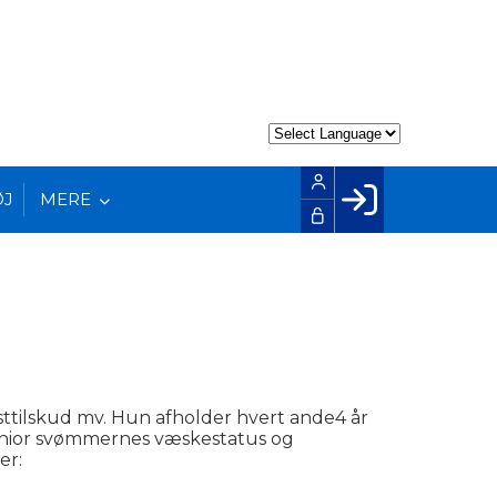
ØJ
MERE
Facebook login
Husk mig
Glemt password
Opret profil
LOG IND
osttilskud mv. Hun afholder hvert ande4 år
senior svømmernes væskestatus og
er: