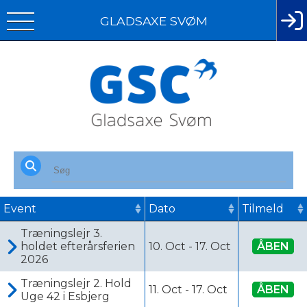
GLADSAXE SVØM
Event
Dato
Tilmeld
Træningslejr 3.
holdet efterårsferien
10. Oct
-
17. Oct
ÅBEN
2026
Træningslejr 2. Hold
11. Oct
-
17. Oct
ÅBEN
Uge 42 i Esbjerg