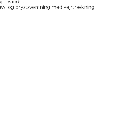
op i vandet
crawl og brystsvømning med vejrtrækning
y
g
___________________________________________