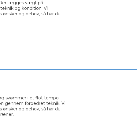
 Der lægges vægt på
eknik og kondition. Vi
s ønsker og behov, så har du
________________
________________________________________
g svømmer i et flot tempo.
en gennem forbedret teknik. Vi
s ønsker og behov, så har du
træner.