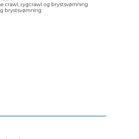
rne crawl, rygcrawl og brystsvømning
 og brystsvømning
___________________________________________
: