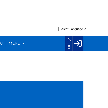
ØJ
MERE
Facebook login
Husk mig
Glemt password
Opret profil
LOG IND