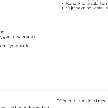
Kendskab til stilarte
Vejrtrækning i crawl
and
yggen med ørene i
den flydemiddel
________________________________________________________
På holdet arbejder vi med
r gået på begynderhold og