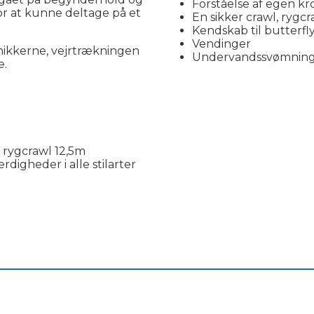
Forståelse af egen kr
or at kunne deltage på et
En sikker crawl, ryg
Kendskab til butterfl
Vendinger
knikkerne, vejrtrækningen
Undervandssvømnin
e.
rygcrawl 12,5m
ærdigheder i alle stilarter
________________________________________________________