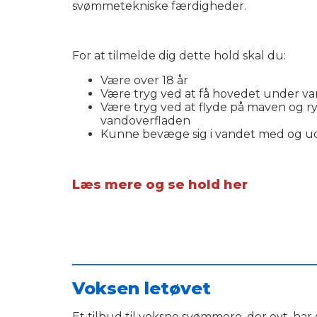
svømmetekniske færdigheder.
For at tilmelde dig dette hold skal du:
Være over 18 år
Være tryg ved at få hovedet under v
Være tryg ved at flyde på maven og r
vandoverfladen
Kunne bevæge sig i vandet med og u
Læs mere og se hold her
___________________________________________
Voksen letøvet
Et tilbud til voksne svømmere, der evt. ha