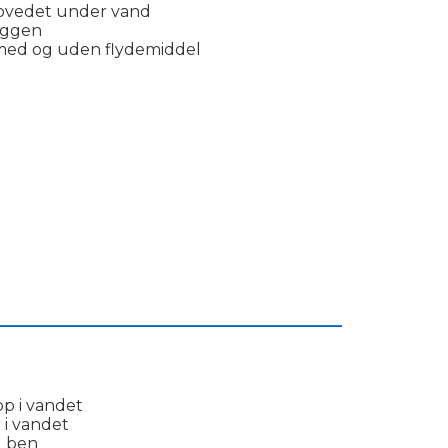
hovedet under vand
ryggen
 med og uden flydemiddel
___________________________________________
op i vandet
 i vandet
l ben