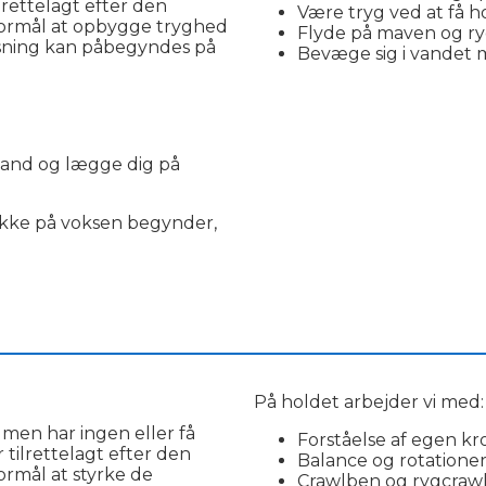
ilrettelagt efter den
Være tryg ved at få 
formål at opbygge tryghed
Flyde på maven og 
isning kan påbegyndes på
Bevæge sig i vandet
vand og lægge dig på
rykke på voksen begynder,
________________________________________________________
På holdet arbejder vi med:
 men har ingen eller få
Forståelse af egen kr
ilrettelagt efter den
Balance og rotationer
ormål at styrke de
Crawlben og rygcraw