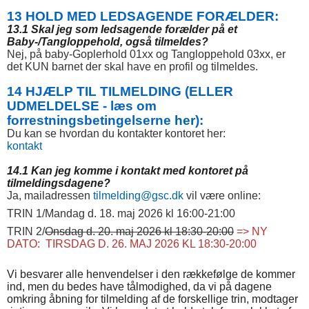
13 HOLD MED LEDSAGENDE FORÆLDER:
13.1 Skal jeg som ledsagende forælder på et
Baby-/Tangloppehold, også tilmeldes?
Nej, på baby-Goplerhold 01xx og Tangloppehold 03xx, er
det KUN barnet der skal have en profil og tilmeldes.
14 HJÆLP TIL TILMELDING (ELLER
UDMELDELSE - læs om
forrestningsbetingelserne
her
):
Du kan se hvordan du kontakter kontoret her:
kontakt
14.1 Kan jeg komme i kontakt med kontoret på
tilmeldingsdagene?
Ja, mailadressen
tilmelding@gsc.dk
vil være online:
TRIN 1/Mandag d. 18. maj 2026 kl 16:00-21:00
TRIN 2/
Onsdag d. 20. maj 2026 kl 18:30-20:00
=> NY
DATO: TIRSDAG D. 26. MAJ 2026 KL 18:30-20:00
Vi besvarer alle henvendelser i den rækkefølge de kommer
ind, men du bedes have tålmodighed, da vi på dagene
omkring åbning for tilmelding af de forskellige trin, modtager