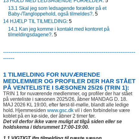
13 HOLD MED LEDSAGENDE FORÆLDER:
5
13.1 Skal jeg som ledsagende forælder på et
Baby-/Tangloppehold, også tilmeldes?
. 5
14 HJÆLP TIL TILMELDING:
5
14.1 Kan jeg komme i kontakt med kontoret på
tilmeldingsdagene?
. 5
-----------------------------------------------------------------------
------
1 TILMELDING FOR NUVÆRENDE
MEDLEMMER OG PROFILER DER HAR STÅET
PÅ VENTELISTE I SÆSONEN 25/26 (TRIN 1):
TRIN 1 for nuværende medlemmer, og profiler der har stået
på venteliste i sæsonen 2025/26, åbner MANDAG D. 18.
MAJ 2026 KL 19:00, efter først-til-mølle, blandt alle ledige
hold. Hjemmesiden
www.gsc.dk
vil i den forbindelse være
koblet på en kø-side, der åbner 2 timer før.
Det vil derfor ikke være muligt at tilgå siden eller se
holdskema i tidsrummet 17:00-19:00.
1.1 VIGTIGT ifm tilmelding til næste sæson