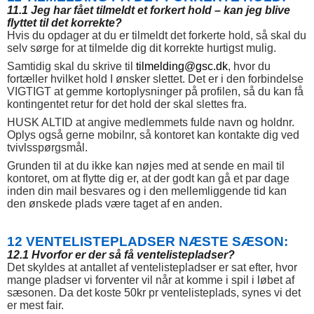
11.1 Jeg har fået tilmeldt et forkert hold – kan jeg blive
flyttet til det korrekte?
Hvis du opdager at du er tilmeldt det forkerte hold, så skal du
selv sørge for at tilmelde dig dit korrekte hurtigst mulig.
Samtidig skal du skrive til
tilmelding@gsc.dk
, hvor du
fortæller hvilket hold I ønsker slettet. Det er i den forbindelse
VIGTIGT at gemme kortoplysninger på profilen, så du kan få
kontingentet retur for det hold der skal slettes fra.
HUSK ALTID at angive medlemmets fulde navn og holdnr.
Oplys også gerne mobilnr, så kontoret kan kontakte dig ved
tvivlsspørgsmål.
Grunden til at du ikke kan nøjes med at sende en mail til
kontoret, om at flytte dig er, at der godt kan gå et par dage
inden din mail besvares og i den mellemliggende tid kan
den ønskede plads være taget af en anden.
12 VENTELISTEPLADSER NÆSTE SÆSON:
12.1 Hvorfor er der så få ventelistepladser?
Det skyldes at antallet af ventelistepladser er sat efter, hvor
mange pladser vi forventer vil når at komme i spil i løbet af
sæsonen. Da det koste 50kr pr ventelisteplads, synes vi det
er mest fair.