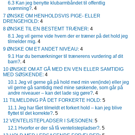
6.3 Kan jeg benytte klubarmbåndet til offentlig
svømning?
. 4
7 ØNSKE OM HENHOLDSVIS PIGE- ELLER
DRENGEHOLD:
4
8 ØNSKE TIL EN BESTEMT TRÆNER:
4
8.1 Jeg vil gerne vide hvem der er træner på det hold jeg
tilmelder mig.
4
9 ØNSKE OM ET ANDET NIVEAU:
4
9.1 Har du bemærkninger til trænerens vurdering af dit
barn?
. 4
10 ØNSKE OM AT GÅ MED EN VEN ELLER SAMTIDIG
MED SØSKENDE:
4
10.1 Jeg vil gerne gå på hold med min ven(inde) eller jeg
vil gerne gå samtidig med mine søskende, som går på
andre niveauer – kan det lade sig gøre?
. 4
11 TILMELDING PÅ DET FORKERTE HOLD:
5
11.1 Jeg har fået tilmeldt et forkert hold – kan jeg blive
flyttet til det korrekte?
. 5
12 VENTELISTEPLADSER I SÆSONEN:
5
12.1 Hvorfor er der så få ventelistepladser?
. 5