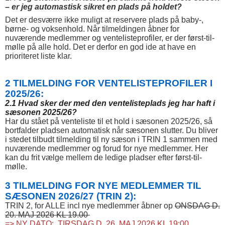
– er jeg automastisk sikret en plads på holdet?
Det er desværre ikke muligt at reservere plads på baby-,
børne- og voksenhold. Når tilmeldingen åbner for
nuværende medlemmer og ventelisteprofiler, er der først-til-
mølle på alle hold. Det er derfor en god ide at have en
prioriteret liste klar.
2 TILMELDING FOR VENTELISTEPROFILER I
2025/26:
2.1 Hvad sker der med den ventelisteplads jeg har haft i
sæsonen 2025/26?
Har du stået på venteliste til et hold i sæsonen 2025/26, så
bortfalder pladsen automatisk når sæsonen slutter. Du bliver
i stedet tilbudt tilmelding til ny sæson i TRIN 1 sammen med
nuværende medlemmer og forud for nye medlemmer. Her
kan du frit vælge mellem de ledige pladser efter først-til-
mølle.
3 TILMELDING FOR NYE MEDLEMMER TIL
SÆSONEN 2026/27 (TRIN 2):
TRIN 2, for ALLE incl nye medlemmer åbner op
ONSDAG D.
20. MAJ 2026 KL 19.00
=> NY DATO: TIRSDAG D. 26. MAJ 2026 KL 19:00