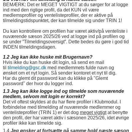
BEMÆRK: Det er MEGET VIGTIGT at du sørger for at logge
ind med den rigtige profil, da det KUN vil være
medlemsprofiler og ventelisteprofiler, der er aktive på
tilmeldingstidspunktet, der kan tilmelde sig under TRIN 1!
Du kan kontrollere om profilen har været aktiv/på venteliste i
nuværende sæson 2025/26 ved at logge ind på profilen og
se under ”Tilmeldingsoversigt”. Dette bedes du gøre i god tid
INDEN tilmeldingsdagen.
1.2 Jeg kan ikke huske mit Brugernavn?
Hvis ikke du kan huske dit login, så send en mail
til
tilmelding@gsc.dk
med medlemmets fulde navn og
ønsket om et nyt login. Så sender kontoret et nyt til dig.
Har du glemt dit password kan du klikke på "Glemt
password" der hvor du logger ind.
1.3 Jeg kan ikke logge ind og tilmelde som nuværende
medlem, selvom mit login er korrekt?
Det vil oftest skyldes at du har flere profiler i Klubmodul. I
forbindelse med tilmelding af nuværende medlemmer og
ventelisteprofiler (TRIN 1) er det dog
meget vigtigt
at benytte
den profil, der har været aktiv i sæsonen 2025/26, idet øvrige
profiler ikke kan tilmelde sig.
1.4
Jeg ønsker at fortsætte på samme hold næste sæson