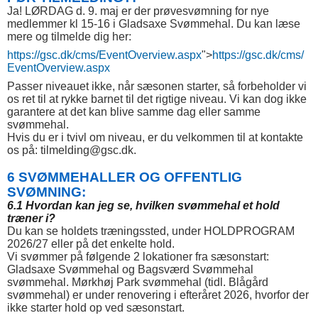
Ja! LØRDAG d. 9. maj er der prøvesvømning for nye
medlemmer kl 15-16 i Gladsaxe Svømmehal. Du kan læse
mere og tilmelde dig her:
https://gsc.dk/cms/EventOverview.aspx
">
https://gsc.dk/cms/
EventOverview.aspx
Passer niveauet ikke, når sæsonen starter, så forbeholder vi
os ret til at rykke barnet til det rigtige niveau. Vi kan dog ikke
garantere at det kan blive samme dag eller samme
svømmehal.
Hvis du er i tvivl om niveau, er du velkommen til at kontakte
os på: tilmelding@gsc.dk.
6 SVØMMEHALLER OG OFFENTLIG
SVØMNING:
6.1 Hvordan kan jeg se, hvilken svømmehal et hold
træner i?
Du kan se holdets træningssted, under HOLDPROGRAM
2026/27 eller på det enkelte hold.
Vi svømmer på følgende 2 lokationer fra sæsonstart:
Gladsaxe Svømmehal og Bagsværd Svømmehal
svømmehal. Mørkhøj Park svømmehal (tidl. Blågård
svømmehal) er under renovering i efteråret 2026, hvorfor der
ikke starter hold op ved sæsonstart.