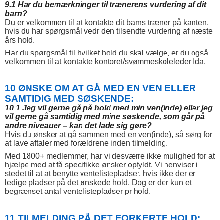
9.1 Har du bemærkninger til trænerens vurdering af dit
barn?
Du er velkommen til at kontakte dit barns træner på kanten,
hvis du har spørgsmål vedr den tilsendte vurdering af næste
års hold.
Har du spørgsmål til hvilket hold du skal vælge, er du også
velkommen til at kontakte kontoret/svømmeskoleleder Ida.
10 ØNSKE OM AT GÅ MED EN VEN ELLER
SAMTIDIG MED SØSKENDE:
10.1 Jeg vil gerne gå på hold med min ven(inde) eller jeg
vil gerne gå samtidig med mine søskende, som går på
andre niveauer – kan det lade sig gøre?
Hvis du ønsker at gå sammen med en ven(inde), så sørg for
at lave aftaler med forældrene inden tilmelding.
Med 1800+ medlemmer, har vi desværre ikke mulighed for at
hjælpe med at få specifikke ønsker opfyldt. Vi henviser i
stedet til at at benytte ventelistepladser, hvis ikke der er
ledige pladser på det ønskede hold. Dog er der kun et
begrænset antal ventelistepladser pr hold.
11 TILMELDING PÅ DET FORKERTE HOLD: