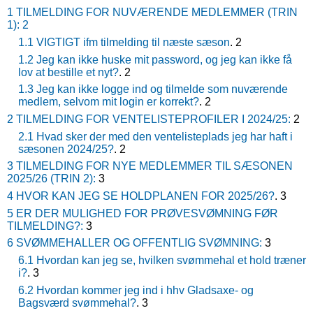
1 TILMELDING FOR NUVÆRENDE MEDLEMMER (TRIN
1):
2
1.1 VIGTIGT ifm tilmelding til næste sæson
. 2
1.2 Jeg kan ikke huske mit password, og jeg kan ikke få
lov at bestille et nyt?
. 2
1.3 Jeg kan ikke logge ind og tilmelde som nuværende
medlem, selvom mit login er korrekt?
. 2
2 TILMELDING FOR VENTELISTEPROFILER I 2024/25:
2
2.1 Hvad sker der med den ventelisteplads jeg har haft i
sæsonen 2024/25?
. 2
3 TILMELDING FOR NYE MEDLEMMER TIL SÆSONEN
2025/26 (TRIN 2):
3
4 HVOR KAN JEG SE HOLDPLANEN FOR 2025/26?
. 3
5 ER DER MULIGHED FOR PRØVESVØMNING FØR
TILMELDING?:
3
6 SVØMMEHALLER OG OFFENTLIG SVØMNING:
3
6.1 Hvordan kan jeg se, hvilken svømmehal et hold træner
i?
. 3
6.2 Hvordan kommer jeg ind i hhv Gladsaxe- og
Bagsværd svømmehal?
. 3