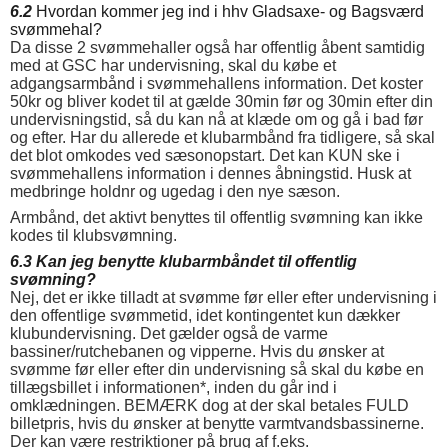
6.2
Hvordan kommer jeg ind i hhv Gladsaxe- og Bagsværd
svømmehal?
Da disse 2 svømmehaller også har offentlig åbent samtidig
med at GSC har undervisning, skal du købe et
adgangsarmbånd i svømmehallens information. Det koster
50kr og bliver kodet til at gælde 30min før og 30min efter din
undervisningstid, så du kan nå at klæde om og gå i bad før
og efter. Har du allerede et klubarmbånd fra tidligere, så skal
det blot omkodes ved sæsonopstart. Det kan KUN ske i
svømmehallens information i dennes åbningstid. Husk at
medbringe holdnr og ugedag i den nye sæson.
Armbånd, det aktivt benyttes til offentlig svømning kan ikke
kodes til klubsvømning.
6.3 Kan jeg benytte klubarmbåndet til offentlig
svømning?
Nej, det er ikke tilladt at svømme før eller efter undervisning i
den offentlige svømmetid, idet kontingentet kun dækker
klubundervisning. Det gælder også de varme
bassiner/rutchebanen og vipperne. Hvis du ønsker at
svømme før eller efter din undervisning så skal du købe en
tillægsbillet i informationen*, inden du går ind i
omklædningen. BEMÆRK dog at der skal betales FULD
billetpris, hvis du ønsker at benytte varmtvandsbassinerne.
Der kan være restriktioner på brug af f.eks.