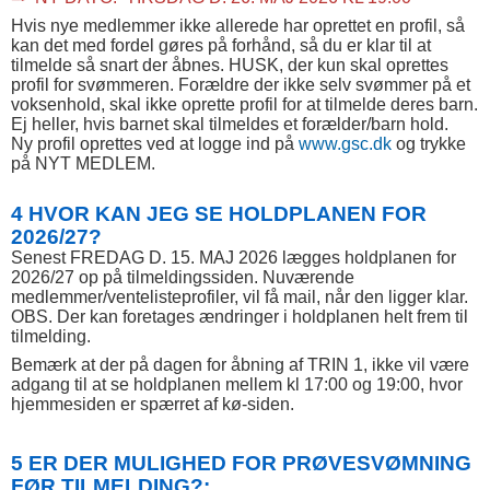
Hvis nye medlemmer ikke allerede har oprettet en profil, så
kan det med fordel gøres på forhånd, så du er klar til at
tilmelde så snart der åbnes. HUSK, der kun skal oprettes
profil for svømmeren. Forældre der ikke selv svømmer på et
voksenhold, skal ikke oprette profil for at tilmelde deres barn.
Ej heller, hvis barnet skal tilmeldes et forælder/barn hold.
Ny profil oprettes ved at logge ind på
www.gsc.dk
og trykke
på NYT MEDLEM.
4 HVOR KAN JEG SE HOLDPLANEN FOR
2026/27?
Senest FREDAG D. 15. MAJ 2026 lægges holdplanen for
2026/27 op på tilmeldingssiden. Nuværende
medlemmer/ventelisteprofiler, vil få mail, når den ligger klar.
OBS. Der kan foretages ændringer i holdplanen helt frem til
tilmelding.
Bemærk at der på dagen for åbning af TRIN 1, ikke vil være
adgang til at se holdplanen mellem kl 17:00 og 19:00, hvor
hjemmesiden er spærret af kø-siden.
5 ER DER MULIGHED FOR PRØVESVØMNING
FØR TILMELDING?: