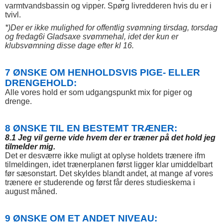
varmtvandsbassin og vipper. Spørg livredderen hvis du er i
tvivl.
*)Der er ikke mulighed for offentlig svømning tirsdag, torsdag
og fredag6i Gladsaxe svømmehal, idet der kun er
klubsvømning disse dage efter kl 16.
7 ØNSKE OM HENHOLDSVIS PIGE- ELLER
DRENGEHOLD:
Alle vores hold er som udgangspunkt mix for piger og
drenge.
8 ØNSKE TIL EN BESTEMT TRÆNER:
8.1 Jeg vil gerne vide hvem der er træner på det hold jeg
tilmelder mig.
Det er desværre ikke muligt at oplyse holdets trænere ifm
tilmeldingen, idet trænerplanen først ligger klar umiddelbart
før sæsonstart. Det skyldes blandt andet, at mange af vores
trænere er studerende og først får deres studieskema i
august måned.
9 ØNSKE OM ET ANDET NIVEAU: