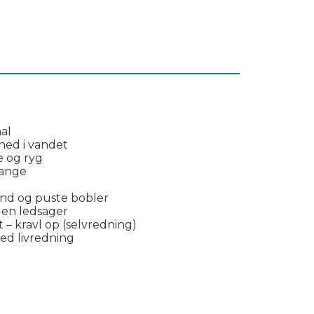
___________________________________________
al
ned i vandet
e og ryg
ange
nd og puste bobler
den ledsager
– kravl op (selvredning)
ed livredning