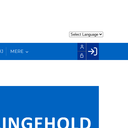
ØJ
MERE
Facebook login
Husk mig
Glemt password
Opret profil
LOG IND