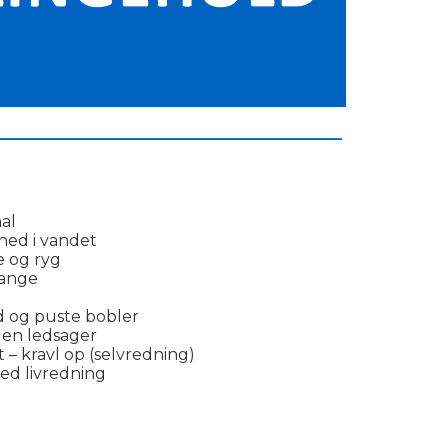
___________________________________________
al
ned i vandet
e og ryg
ange
d og puste bobler
den ledsager
– kravl op (selvredning)
ed livredning