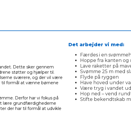
________________________________________________________
Det arbejder vi med:
Færdes i en svømmeh
Hoppe fra kanten og 
Lave raketter på mav
 vandet. Dette sker gennem
Svømme 25 m med sl
rene støtter og hjælper til.
Flyde på ryggen
lserne sværere, og der vil være
Have hoved under va
ar til formål at vænne børnene
Være tryg i vandet u
Hop ned – vend rundt 
ømme. Derfor har vi fokus på
Stifte bekendtskab m
at lære grundfærdighederne
ter der har til formål at udvikle