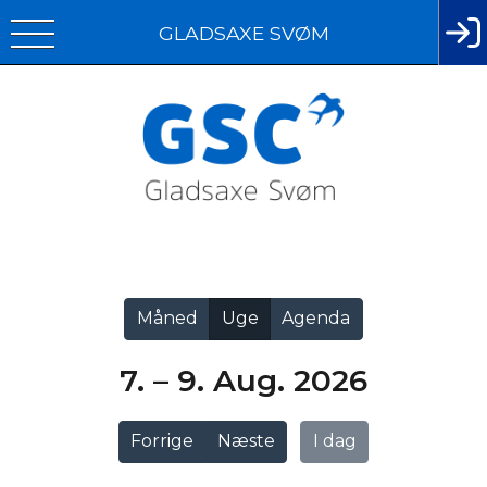
GLADSAXE SVØM
Vis alle
Måned
Uge
Agenda
7. – 9. Aug. 2026
Forrige
Næste
I dag