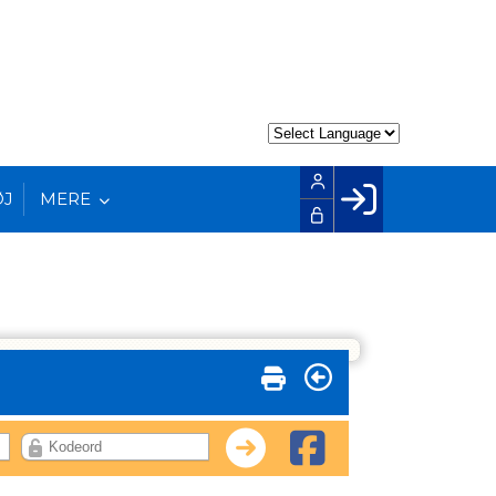
ØJ
MERE
Facebook login
Husk mig
Glemt password
Opret profil
LOG IND