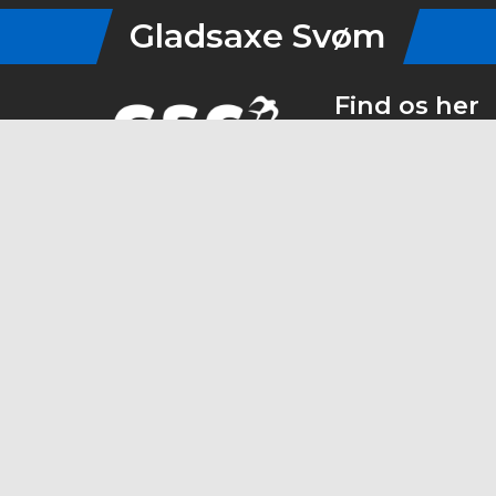
Gladsaxe Svøm
Find os her
Vandtårnsvej 5
21395686
Kontakt via mail
tilmelding@gs