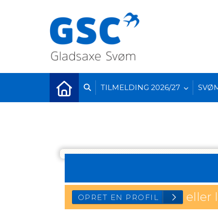
TILMELDING 2026/27
SVØ
eller 