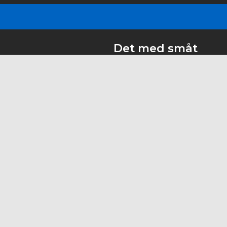
Det med småt
Privatlivspolitik
5, 2860 - Søborg
Kontingenter
Vedtægter
 eller personligt
Rygepolitik
c.dk